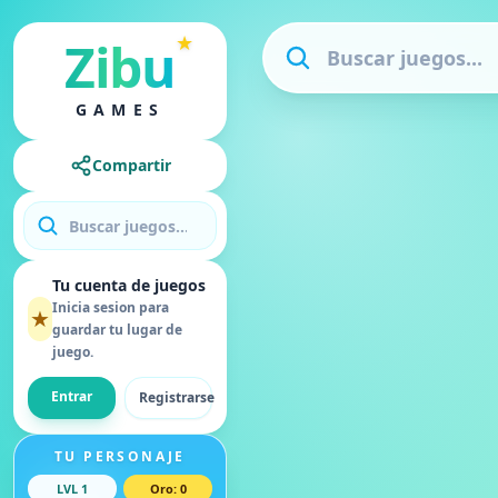
★
Zibu
GAMES
Compartir
Tu cuenta de juegos
Inicia sesion para
★
guardar tu lugar de
juego.
Entrar
Registrarse
TU PERSONAJE
LVL
1
Oro
:
0