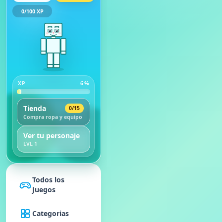
0
/
100
XP
XP
6
%
Tienda
0
/
15
Compra ropa y equipo
Ver tu personaje
LVL
1
Todos los
Juegos
Categorias