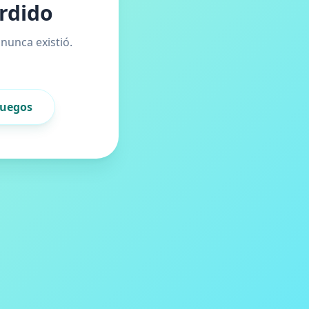
rdido
nunca existió.
 juegos