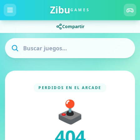
Zibu
GAMES
Compartir
PERDIDOS EN EL ARCADE
🕹️
404