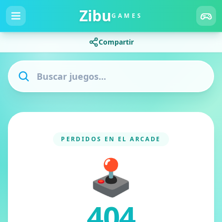
Zibu
GAMES
Compartir
PERDIDOS EN EL ARCADE
🕹️
404