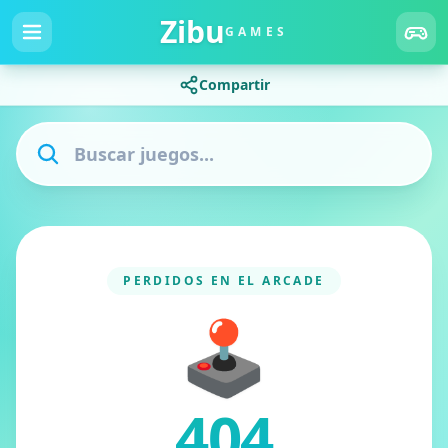
Zibu
GAMES
Compartir
PERDIDOS EN EL ARCADE
🕹️
404