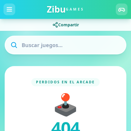
Zibu
GAMES
Compartir
PERDIDOS EN EL ARCADE
🕹️
404