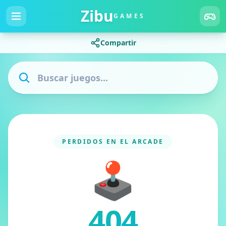
Zibu
GAMES
Compartir
PERDIDOS EN EL ARCADE
🕹️
404