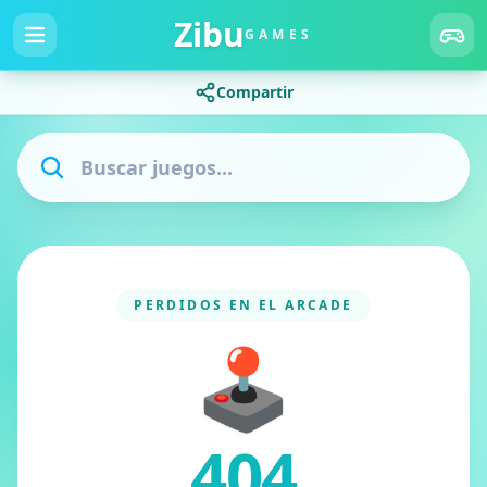
Zibu
GAMES
Compartir
PERDIDOS EN EL ARCADE
🕹️
404