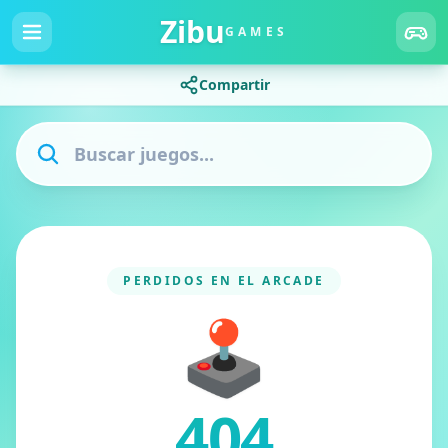
Zibu
GAMES
Compartir
PERDIDOS EN EL ARCADE
🕹️
404