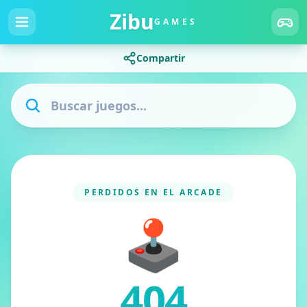
Zibu
GAMES
Compartir
PERDIDOS EN EL ARCADE
🕹️
404