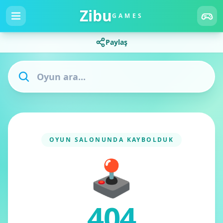
Zibu
GAMES
Paylaş
OYUN SALONUNDA KAYBOLDUK
🕹️
404