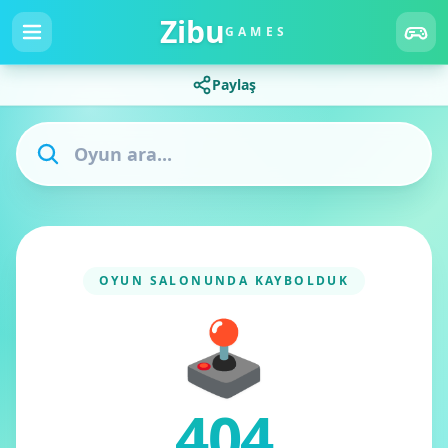
Zibu
GAMES
Paylaş
OYUN SALONUNDA KAYBOLDUK
🕹️
404