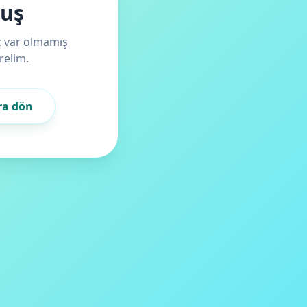
muş
iç var olmamış
relim.
ra dön