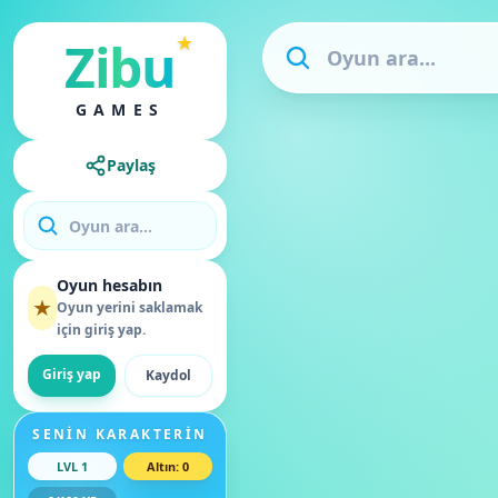
★
Zibu
GAMES
Paylaş
Oyun hesabın
★
Oyun yerini saklamak
için giriş yap.
Giriş yap
Kaydol
SENIN KARAKTERIN
LVL
1
Altın
:
0