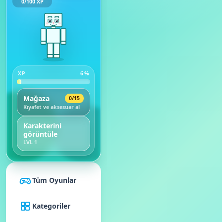
0
/
100
XP
XP
6
%
Mağaza
0
/
15
Kıyafet ve aksesuar al
Karakterini
görüntüle
LVL
1
Tüm Oyunlar
Kategoriler