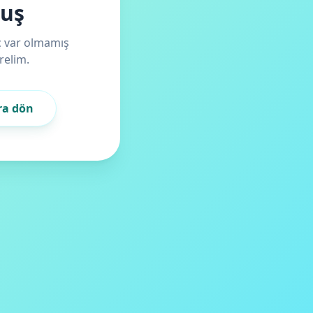
muş
iç var olmamış
relim.
ra dön