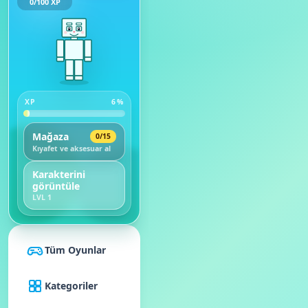
0
/
100
XP
XP
6
%
Mağaza
0
/
15
Kıyafet ve aksesuar al
Karakterini
görüntüle
LVL
1
Tüm Oyunlar
Kategoriler