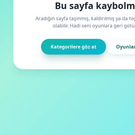
Bu sayfa kaybol
Aradığın sayfa taşınmış, kaldırılmış ya da h
olabilir. Hadi seni oyunlara geri götü
Kategorilere göz at
Oyunla