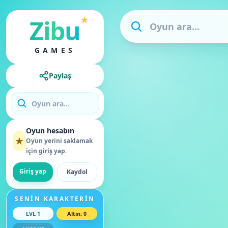
★
Zibu
GAMES
Paylaş
Oyun hesabın
★
Oyun yerini saklamak
için giriş yap.
Giriş yap
Kaydol
SENIN KARAKTERIN
LVL
1
Altın
:
0