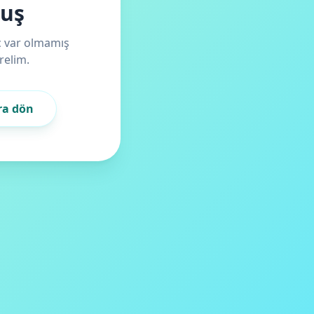
muş
iç var olmamış
relim.
ra dön