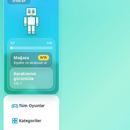
0
/
100
XP
XP
6
%
Mağaza
0
/
15
Kıyafet ve aksesuar al
Karakterini
görüntüle
LVL
1
Tüm Oyunlar
Kategoriler