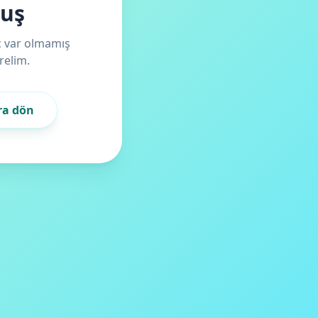
muş
iç var olmamış
relim.
ra dön