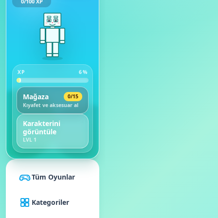
0
/
100
XP
XP
6
%
Mağaza
0
/
15
Kıyafet ve aksesuar al
Karakterini
görüntüle
LVL
1
Tüm Oyunlar
Kategoriler