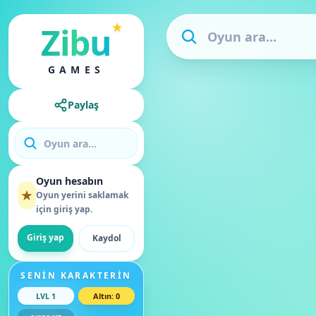
★
Zibu
GAMES
Paylaş
Oyun hesabın
★
Oyun yerini saklamak
için giriş yap.
Giriş yap
Kaydol
SENIN KARAKTERIN
LVL
1
Altın
:
0