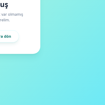
muş
iç var olmamış
relim.
ra dön